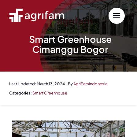
Skip
to
content
Smart Greenhouse
Cimanggu Bogor
Last Updated: March 13, 2024
By
AgriFamIndonesia
Categories:
Smart Greenhouse