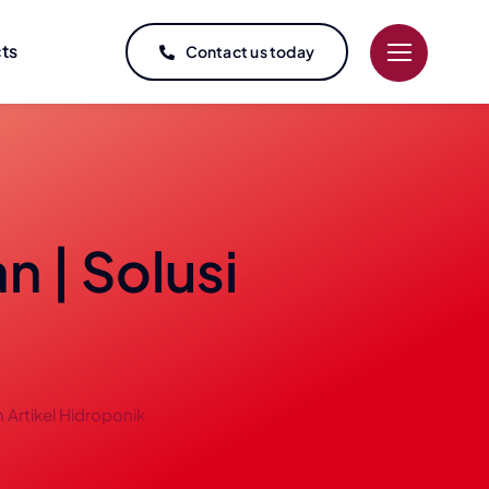
cts
Contact us today
n | Solusi
 Artikel Hidroponik