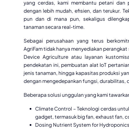
yang cerdas, kami membantu petani dan p
dengan lebih mudah, efisien, dan terukur. T
pun dan di mana pun, sekaligus dilengka
tanaman secara real-time.
Sebagai perusahaan yang terus berkomi
AgriFam tidak hanya menyediakan perangkat 
Device Agriculture atau layanan kustomis
pendekatan ini, pembuatan alat IoT pertania
jenis tanaman, hingga kapasitas produksi yang
dengan mengedepankan fungsi, durabilitas, d
Beberapa solusi unggulan yang kami tawarkan 
Climate Control – Teknologi cerdas unt
gadget, termasuk big fan, exhaust fan, c
Dosing Nutrient System for Hydroponics