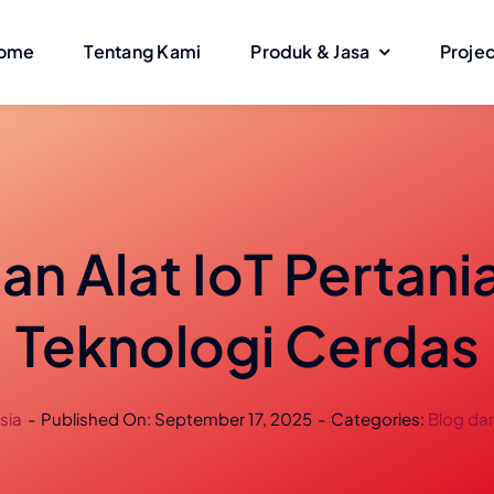
ome
Tentang Kami
Produk & Jasa
Proje
 Alat IoT Pertania
Teknologi Cerdas
sia
-
Published On: September 17, 2025
-
Categories:
Blog dan