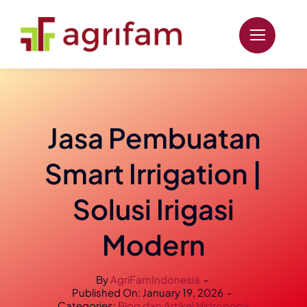
Skip
to
content
Jasa Pembuatan
Smart Irrigation |
Solusi Irigasi
Modern
By
AgriFamIndonesia
-
Published On: January 19, 2026
-
Categories:
Blog dan Artikel Hidroponik